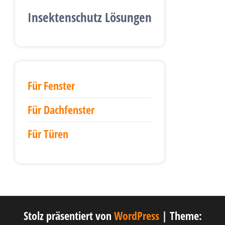
(
Insektenschutz Lösungen
w
i
e
Für Fenster
d
Für Dachfenster
e
r
Für Türen
h
o
l
Stolz präsentiert von
WordPress
|
Theme:
e