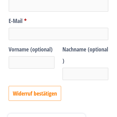
E-Mail
*
E
Vorname
(optional)
Nachname
(optional
-
)
M
a
Widerruf bestätigen
i
l