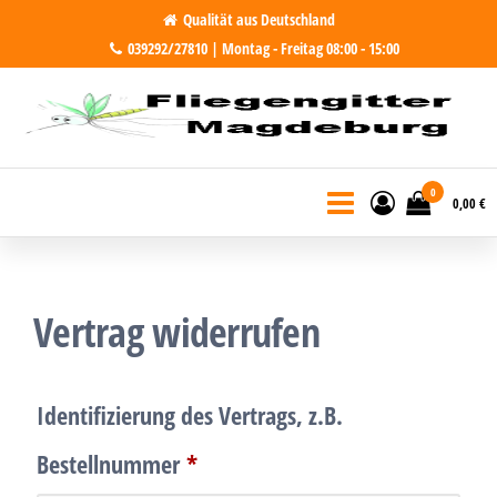
Zum
Qualität aus Deutschland
039292/27810 | Montag - Freitag 08:00 - 15:00
Inhalt
springen
Fliegengitter Magdeburg
Fliegengitter für Magdeburg und
Region. Made in Germany
0
0,00 €
Vertrag widerrufen
Identifizierung des Vertrags, z.B.
Bestellnummer
*