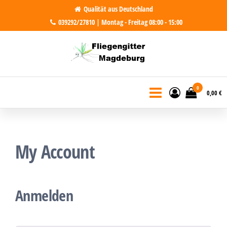
Zum
Qualität aus Deutschland
039292/27810 | Montag - Freitag 08:00 - 15:00
Inhalt
springen
Fliegengitter Magdeburg
Fliegengitter für Magdeburg und
Region. Made in Germany
0
0,00 €
My Account
Anmelden