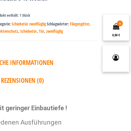
dukt enthält: 1
Stück
egorie:
Schiebetür zweiflüglig
Schlagwörter:
Fliegengitter
,
0
ektenschutz
,
Schiebetür
,
Tür
,
zweiflüglig
0,00 €
ICHE INFORMATIONEN
REZENSIONEN (0)
t geringer Einbautiefe !
hiedenen Ausführungen