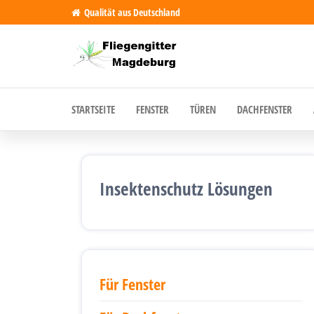
Qualität aus Deutschland
Fliegengitter
Fliegengitter
für
Magdeburg
Magdeburg
und Region.
Made in
STARTSEITE
FENSTER
TÜREN
DACHFENSTER
Germany
Insektenschutz Lösungen
Für Fenster