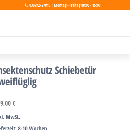
039292/27810 | Montag - Freitag 08:00 - 15:00
nsektenschutz Schiebetür
weiflüglig
09,00
€
kl. MwSt.
eferzeit:
8-10 Wochen