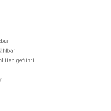
zbar
ählbar
litten geführt
en