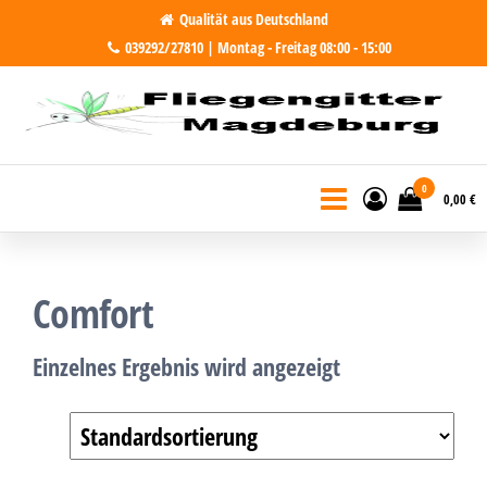
Zum
Qualität aus Deutschland
039292/27810 | Montag - Freitag 08:00 - 15:00
Inhalt
springen
Fliegengitter Magdeburg
Fliegengitter für Magdeburg und
Region. Made in Germany
0
0,00 €
Comfort
Einzelnes Ergebnis wird angezeigt